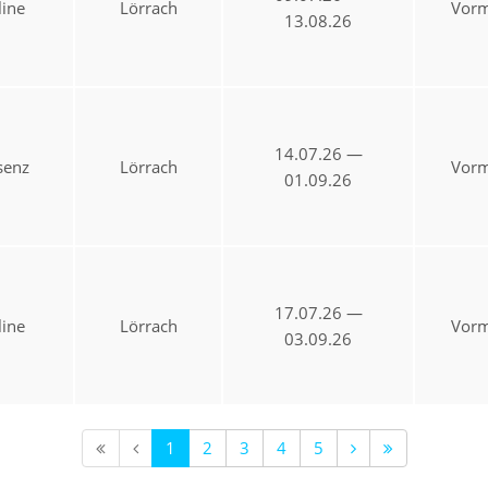
ine
Lörrach
Vorm
13.08.26
14.07.26 —
senz
Lörrach
Vorm
01.09.26
17.07.26 —
ine
Lörrach
Vorm
03.09.26
1
2
3
4
5